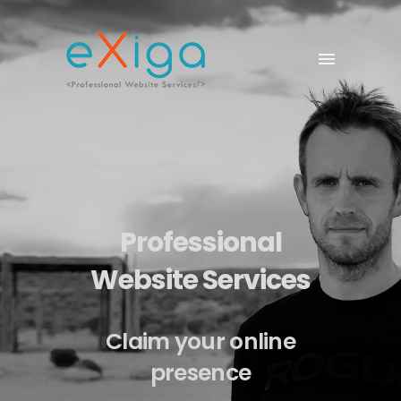
Professional
Website Services
Claim your online
presence