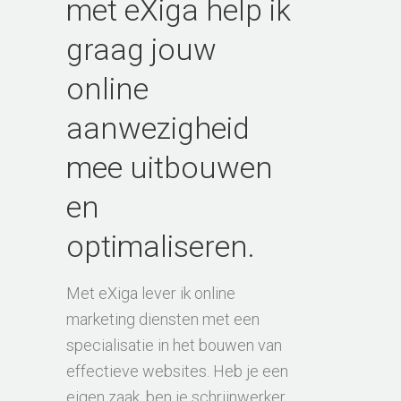
met eXiga help ik
graag jouw
online
aanwezigheid
mee uitbouwen
en
optimaliseren.
Met eXiga lever ik online
marketing diensten met een
specialisatie in het bouwen van
effectieve websites. Heb je een
eigen zaak, ben je schrijnwerker,